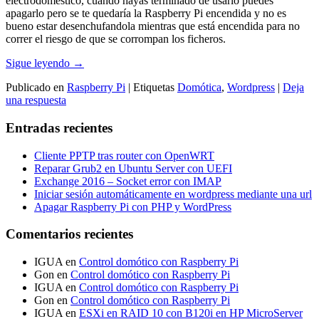
electrodoméstico, cuando hayas terminado de usarlo puedes
apagarlo pero se te quedaría la Raspberry Pi encendida y no es
bueno estar desenchufandola mientras que está encendida para no
correr el riesgo de que se corrompan los ficheros.
Sigue leyendo
→
Publicado en
Raspberry Pi
|
Etiquetas
Domótica
,
Wordpress
|
Deja
una respuesta
Entradas recientes
Cliente PPTP tras router con OpenWRT
Reparar Grub2 en Ubuntu Server con UEFI
Exchange 2016 – Socket error con IMAP
Iniciar sesión automáticamente en wordpress mediante una url
Apagar Raspberry Pi con PHP y WordPress
Comentarios recientes
IGUA
en
Control domótico con Raspberry Pi
Gon
en
Control domótico con Raspberry Pi
IGUA
en
Control domótico con Raspberry Pi
Gon
en
Control domótico con Raspberry Pi
IGUA
en
ESXi en RAID 10 con B120i en HP MicroServer