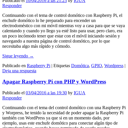
Publicado el
10/04/2016 a las 21:23
by
IGUA
Responder
Continuando con el tema de control domótico con Raspberry Pi, el
enchufe domótico lo he preparado para encender un
electrodoméstico con mi móvil mientras voy a casa para que se vaya
calentando y cuando yo llego ya esté listo para usar, pero claro, era
un poco incómodo tener que estar con el móvil iniciando sesión y
navegando a nuestra página de control domótico, por lo que
necesitaba algo más rápido y cómodo.
Sigue leyendo
→
Publicado en
Raspberry Pi
|
Etiquetas
Domótica
,
GPIO
,
Wordpress
|
Deja una respuesta
Apagar Raspberry Pi con PHP y WordPress
Publicado el
03/04/2016 a las 19:30
by
IGUA
Responder
Continuando con el tema del control domótico con una Raspberry Pi
y Worpress, he tenido la necesidad de poder apagar la Raspberry Pi
también con WordPress ya que si en un momento dado, por
ejemplo, usas este enchufe domótico para conectar algún tipo de